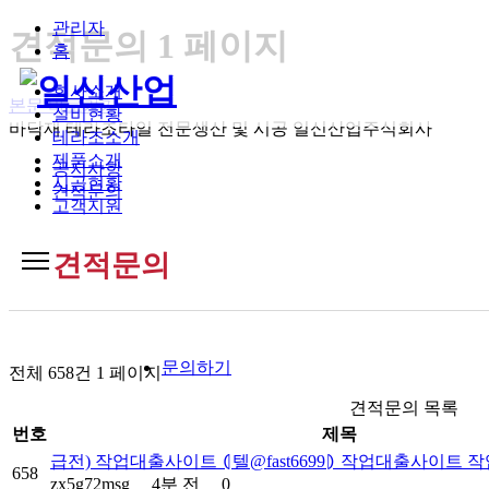
관리자
견적문의 1 페이지
홈
회사소개
본문 바로가기
설비현황
바닥재 테라조타일 전문생산 및 시공
일신산업주식회사
테라조소개
제품소개
공지사항
시공현황
견적문의
고객지원
견적문의
문의하기
전체 658건 1 페이지
견적문의 목록
번호
제목
급전) 작업대출사이트 ⦇텔@fast6699⦈ 작업대출사이트
658
zx5g72msg
4분 전
0