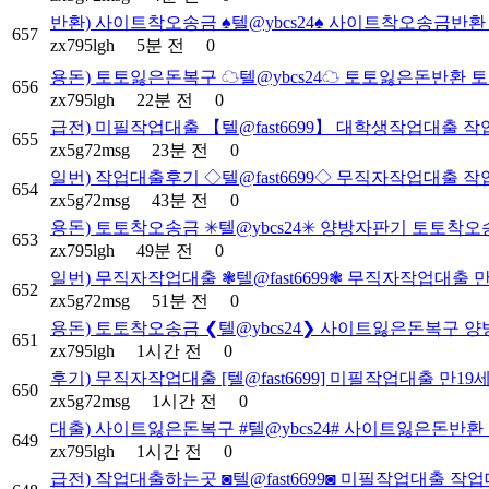
반환) 사이트착오송금 ♠텔@ybcs24♠ 사이트착오송금반
657
zx795lgh
5분 전
0
용돈) 토토잃은돈복구 ☁텔@ybcs24☁ 토토잃은돈반환
656
zx795lgh
22분 전
0
급전) 미필작업대출 【텔@fast6699】 대학생작업대출
655
zx5g72msg
23분 전
0
일번) 작업대출후기 ◇텔@fast6699◇ 무직자작업대출 
654
zx5g72msg
43분 전
0
용돈) 토토착오송금 ✳텔@ybcs24✳ 양방자판기 토토착오
653
zx795lgh
49분 전
0
일번) 무직자작업대출 ❃텔@fast6699❃ 무직자작업대출
652
zx5g72msg
51분 전
0
용돈) 토토착오송금 ❮텔@ybcs24❯ 사이트잃은돈복구 
651
zx795lgh
1시간 전
0
후기) 무직자작업대출 [텔@fast6699] 미필작업대출 만1
650
zx5g72msg
1시간 전
0
대출) 사이트잃은돈복구 #텔@ybcs24# 사이트잃은돈반
649
zx795lgh
1시간 전
0
급전) 작업대출하는곳 ◙텔@fast6699◙ 미필작업대출 