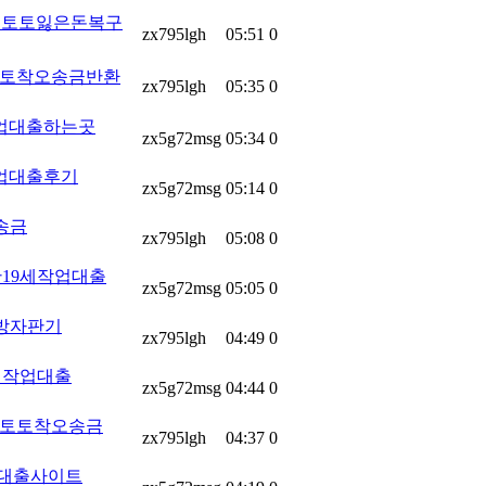
환 토토잃은돈복구
zx795lgh
05:51
0
 토토착오송금반환
zx795lgh
05:35
0
 작업대출하는곳
zx5g72msg
05:34
0
작업대출후기
zx5g72msg
05:14
0
송금
zx795lgh
05:08
0
 만19세작업대출
zx5g72msg
05:05
0
양방자판기
zx795lgh
04:49
0
9세작업대출
zx5g72msg
04:44
0
환 토토착오송금
zx795lgh
04:37
0
작업대출사이트