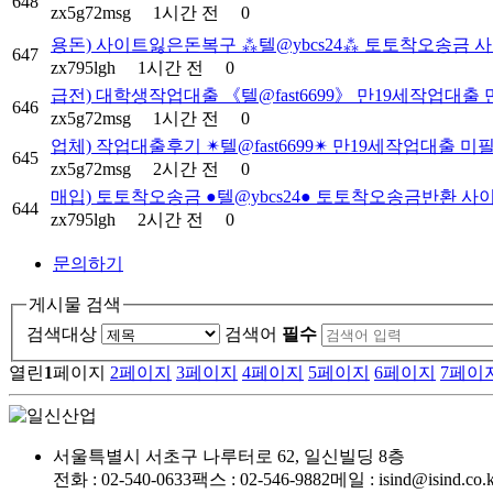
648
zx5g72msg
1시간 전
0
용돈) 사이트잃은돈복구 ⁂텔@ybcs24⁂ 토토착오송금
647
zx795lgh
1시간 전
0
급전) 대학생작업대출 《텔@fast6699》 만19세작업대출
646
zx5g72msg
1시간 전
0
업체) 작업대출후기 ✴텔@fast6699✴ 만19세작업대출 
645
zx5g72msg
2시간 전
0
매입) 토토착오송금 ●텔@ybcs24● 토토착오송금반환 
644
zx795lgh
2시간 전
0
문의하기
게시물 검색
검색대상
검색어
필수
열린
1
페이지
2
페이지
3
페이지
4
페이지
5
페이지
6
페이지
7
페이
서울특별시 서초구 나루터로 62, 일신빌딩 8층
전화 : 02-540-0633
팩스 : 02-546-9882
메일 : isind@isind.co.k