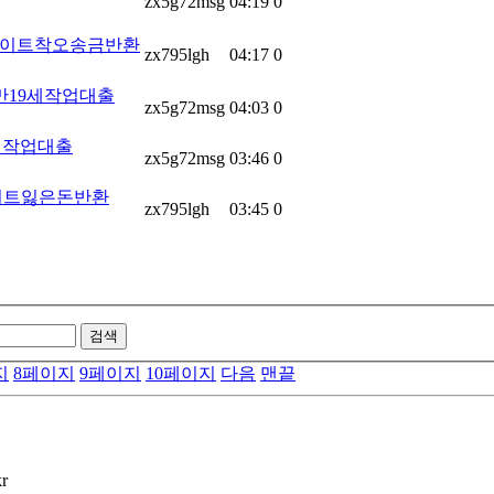
zx5g72msg
04:19
0
 사이트착오송금반환
zx795lgh
04:17
0
 만19세작업대출
zx5g72msg
04:03
0
미필작업대출
zx5g72msg
03:46
0
사이트잃은돈반환
zx795lgh
03:45
0
검색
지
8
페이지
9
페이지
10
페이지
다음
맨끝
r