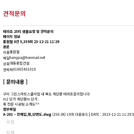
견적문의
테라죠 25티 샘플요청 및 견적문의
페이지 정보
홍원철
0건
5,359회
23-12-21 11:29
본문
홍원철
이름
hanypa@hanmail.net
메일
대동종합건설
상호
01065431010
연락처
[ 문의내용 ]
구미 그린스마트스쿨사업 내 복도 계단판 테라죠문의합니다
m2 단가 계단판m 단가.
혹 전문 시공팀 소개도^^
첨부파일
A-201 ~ 전체입,평,단면도.dwg
(250.3K)
19회 다운로드 | DATE : 2023-12-21 11:29:
수정
삭제